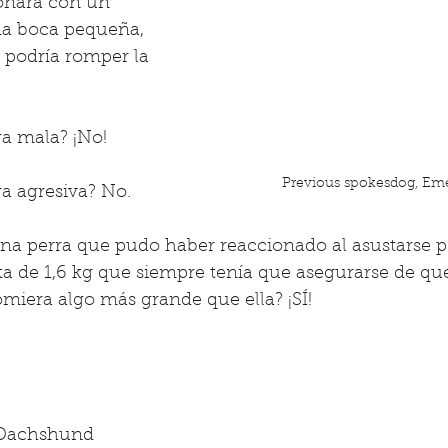
onara con un 
na boca pequeña, 
 podría romper la 
a mala? ¡No!
Previous spokesdog, Eme
a agresiva? No.
a perra que pudo haber reaccionado al asustarse p
 de 1,6 kg que siempre tenía que asegurarse de que
comiera algo más grande que ella? ¡SÍ!
a Dachshund