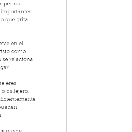
s perros 
 importantes 
o que grita 
rse en el 
visto como 
 se relaciona 
gar.
e eres 
o callejero. 
uficientemente 
pueden 
e.
si puede 