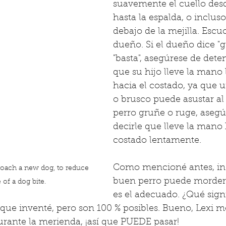
suavemente el cuello desd
hasta la espalda, o incluso
debajo de la mejilla. Escu
dueño. Si el dueño dice "g
"basta", asegúrese de dete
que su hijo lleve la mano
hacia el costado, ya que u
o brusco puede asustar al p
perro gruñe o ruge, asegú
decirle que lleve la mano 
costado lentamente.
Como mencioné antes, in
oach a new dog, to reduce 
buen perro puede morder 
of a dog bite.
es el adecuado. ¿Qué signi
que inventé, pero son 100 % posibles. Bueno, Lexi 
rante la merienda, ¡así que PUEDE pasar!