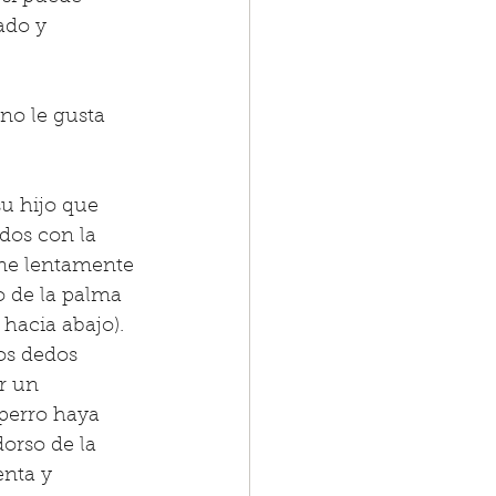
ado y 
 no le gusta 
su hijo que 
dos con la 
ne lentamente 
o de la palma 
hacia abajo). 
los dedos 
r un 
 perro haya 
dorso de la 
enta y 