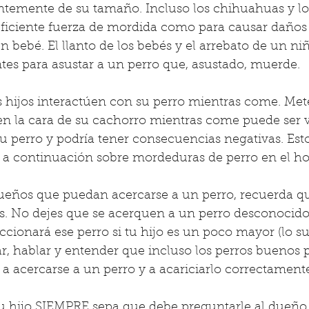
ntemente de su tamaño. Incluso los chihuahuas y lo
uficiente fuerza de mordida como para causar daños
n bebé. El llanto de los bebés y el arrebato de un niñ
tes para asustar a un perro que, asustado, muerde.
 hijos interactúen con su perro mientras come. Mete
en la cara de su cachorro mientras come puede ser 
 perro y podría tener consecuencias negativas. Esto
 a continuación sobre mordeduras de perro en el ho
queños que puedan acercarse a un perro, recuerda qu
s. No dejes que se acerquen a un perro desconocido 
cionará ese perro si tu hijo es un poco mayor (lo s
, hablar y entender que incluso los perros buenos 
a acercarse a un perro y a acariciarlo correctament
u hijo SIEMPRE sepa que debe preguntarle al dueño 