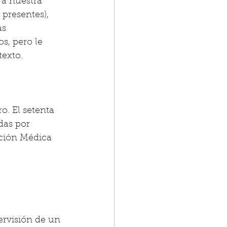
 a nuestra 
 presentes), 
s 
s, pero le 
exto. 
. El setenta 
das por 
ción Médica 
ervisión de un 