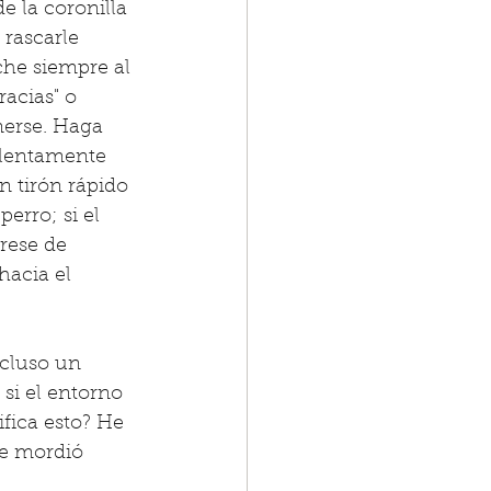
e la coronilla 
 rascarle 
che siempre al 
racias" o 
nerse. Haga 
 lentamente 
n tirón rápido 
erro; si el 
rese de 
hacia el 
cluso un 
si el entorno 
fica esto? He 
me mordió 