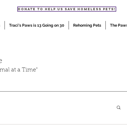
Donate to help us save homeless pets!
s
Traci's Paws is 13 Going on 30
Rehoming Pets
The Paw
e
mal at a Time"