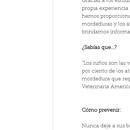
Gracias a los estud
propia experiencia 
hemos proporcionad
mordeduras y los a
brindamos informaci
¿Sabías que...?
"Los niños son las
por ciento de los a
mordedura que requ
Veterinaria Americ
Cómo prevenir:
Nunca deje a sus be