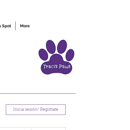
s Spot
More
Inicia sesión/ Regístrate