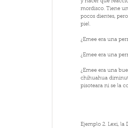
y hacer que reacci
mordisco. Tiene u
pocos dientes, pero
piel.
¿Emee era una perr
¿Emee era una perr
¿Emee era una buen
chihuahua diminuta
pisoteara ni se la 
Ejemplo 2. Lexi, l