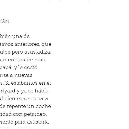
 Chi
bién una de 
tavoz anteriores, que 
lce pero asustadiza. 
asa con nadie más 
apá, y le costó 
se a nuevas 
. Si estábamos en el 
tyard y ya se había 
ficiente como para 
y de repente un coche 
cidad con petardeo, 
ciente para asustarla 