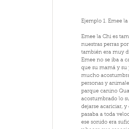
Ejemplo 1. Emee la
Emee la Chi es tam
nuestras perras por
también era muy du
Emee no se iba a c
que su mamá y su p
mucho acostumbrar
personas y animales
parque canino Quar
acostumbrado lo su
dejarse acariciar, 
pasaba a toda velo
ese sonido era sufi