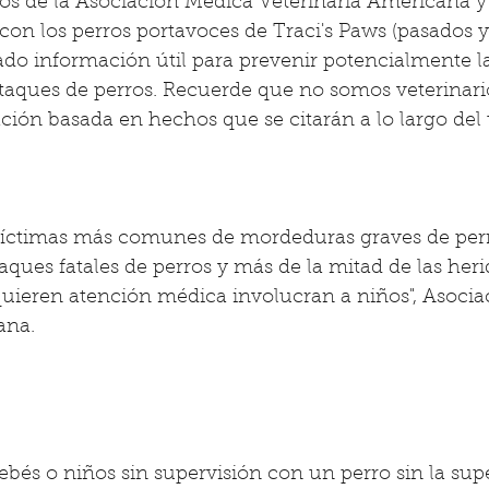
ios de la Asociación Médica Veterinaria Americana y
con los perros portavoces de Traci's Paws (pasados ​​y
o información útil para prevenir potencialmente la
taques de perros. Recuerde que no somos veterinario
ón basada en hechos que se citarán a lo largo del t
 víctimas más comunes de mordeduras graves de perro
taques fatales de perros y más de la mitad de las heri
ieren atención médica involucran a niños", Asocia
ana.
bés o niños sin supervisión con un perro sin la sup