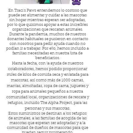
En Traci's Paws entendemos lo costoso que
puede ser alimentar y cuidar a las mascotas
sin hogar mientras esperan ser adoptadas,
por lo que quisimos apoyar a estas increíbles
organizaciones que rescatan animales.
Durante la pandemia, muchos de nuestros
donantes habituales se pusieron en contacto
con nosotros para pedir ayuda cuando no
podían ir a trabajar. Por ello, hemos incluido a
familias necesitadas en nuestra lista de
beneficiarios.
Hasta la fecha, con la ayuda de nuestros
colaboradores, hemos podido proporcionar
miles de kilos de comida seca y enlatada para
mascotas, así como más de 1000 camas,
mantas, almohadas, ropa de cama, juguetes y
ropa para animales pequeños a nuestra
comunidad local, organizaciones de rescate y
refugios, incluido The Alpha Project, para las
personas y sus mascotas.
Estos suministros se destinan a los refugios
de animales, a las familias de acogida de las
mascotas que esperan ser adoptadas y a la
comunidad de dueños de mascotas para que
puedan seguir prosperando.