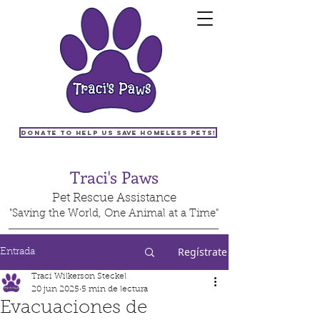
Donate to help us save homeless pets!
Traci's Paws
Pet Rescue Assistance
"Saving the World, One Animal at a Time"
Regístrate
Entrada
Traci Wilkerson Steckel
20 jun 2025
5 min de lectura
Evacuaciones de