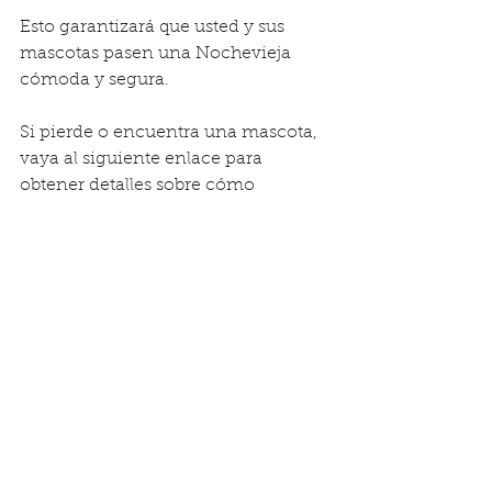
Esto garantizará que usted y sus 
mascotas pasen una Nochevieja 
cómoda y segura.
Si pierde o encuentra una mascota, 
vaya al siguiente enlace para 
obtener detalles sobre cómo 
proceder desde "El Centro de 
Mascotas Perdidas".
También puede acceder a su 
aplicación local Next Door y a los 
grupos de redes sociales sobre 
mascotas perdidas y encontradas en 
su área. Lleve folletos y publíquelos 
por todo el vecindario y 
comuníquese con todos los refugios.