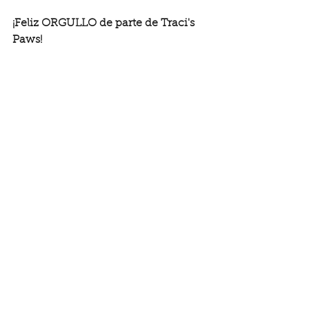
¡Feliz ORGULLO de parte de Traci's 
Paws!
Fundadora Traci Wilkerson Steckel con 
los voceros de Traci Paws.