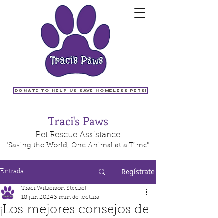
Donate to help us save homeless pets!
Traci's Paws
Pet Rescue Assistance
"Saving the World, One Animal at a Time"
Regístrate
Entrada
Traci Wilkerson Steckel
18 jun 2024
3 min de lectura
¡Los mejores consejos de