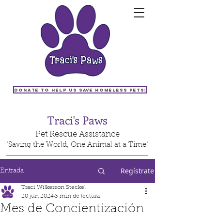
Donate to help us save homeless pets!
Traci's Paws
Pet Rescue Assistance
"Saving the World, One Animal at a Time"
Regístrate
Entrada
Traci Wilkerson Steckel
20 jun 2024
3 min de lectura
Mes de Concientización