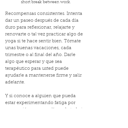
short break between work.
Recompensas consistentes. Intenta 
dar un paseo después de cada día 
duro para reflexionar, relajarte y 
renovarte o tal vez practicar algo de 
yoga si te hace sentir bien. Tómate 
unas buenas vacaciones, cada 
trimestre o al final del año. Darle 
algo que esperar y que sea 
terapéutico para usted puede 
ayudarle a mantenerse firme y salir 
adelante.
Y si conoce a alguien que pueda 
estar experimentando fatiga por 
compasión o en una línea de trabajo 
donde sea frecuente, comuníquese 
con nosotros. Pregunta cómo 