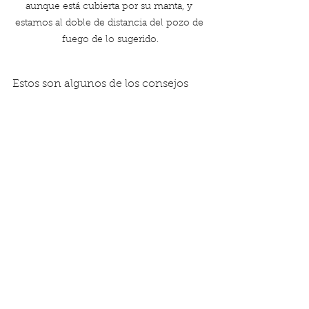
aunque está cubierta por su manta, y 
estamos al doble de distancia del pozo de 
fuego de lo sugerido.
Estos son algunos de los consejos 
más importantes para evitar que una 
mascota o una mascota provoquen 
un incendio dentro o fuera de su 
hogar. La mayoría de nosotros 
tenemos que dejar a nuestras 
mascotas solas mientras estamos en 
el trabajo o fuera, pero tenga 
cuidado y asegúrese de mantener 
seguros tanto a su mascota como a 
su hogar mientras está fuera.
Tenga en cuenta que este blog fue 
traducido de la versión original en 